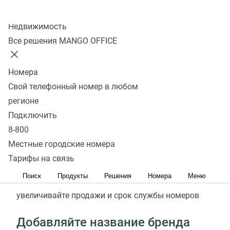
Брендирование любых номеров
Колл-центр
Недвижимость
Стоимость
Подключить
Все решения MANGO OFFICE
С сервисом Этикетка MANGO
Номера
Свой телефонный номер в любом
OFFICE
регионе
Подключить
От 15%
8-800
Местные городские номера
повышайте уровень дозвона
Тарифы на связь
От 20%
Поиск
Продукты
Решения
Номера
Меню
увеличивайте продажи и срок службы номеров
Добавляйте название бренда