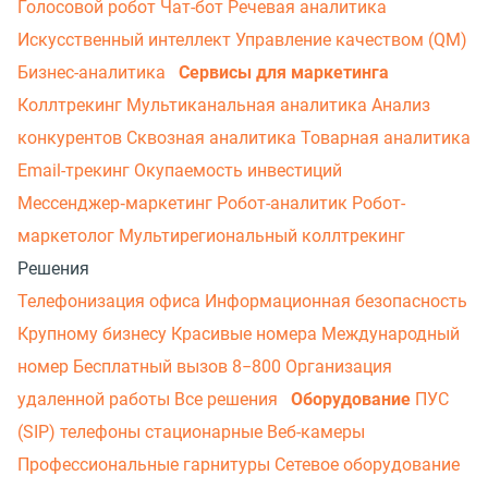
Голосовой робот
Чат-бот
Речевая аналитика
Искусственный интеллект
Управление качеством (QM)
Бизнес-аналитика
Сервисы для маркетинга
Коллтрекинг
Мультиканальная аналитика
Анализ
конкурентов
Сквозная аналитика
Товарная аналитика
Email-трекинг
Окупаемость инвестиций
Мессенджер‑маркетинг
Робот-аналитик
Робот-
маркетолог
Мультирегиональный коллтрекинг
Решения
Телефонизация офиса
Информационная безопасность
Крупному бизнесу
Красивые номера
Международный
номер
Бесплатный вызов 8−800
Организация
удаленной работы
Все решения
Оборудование
ПУС
(SIP) телефоны стационарные
Веб-камеры
Профессиональные гарнитуры
Сетевое оборудование